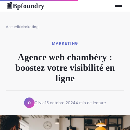
Bpfoundry
📰
Accueil
›
Marketing
MARKETING
Agence web chambéry :
boostez votre visibilité en
ligne
Olivia
15 octobre 2024
4 min de lecture
O