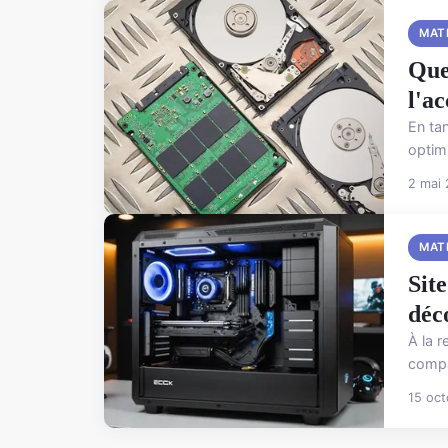
MAT
Que
l'a
En ta
optim
2 mai
MAT
Sit
déc
À la 
compar
15 oc