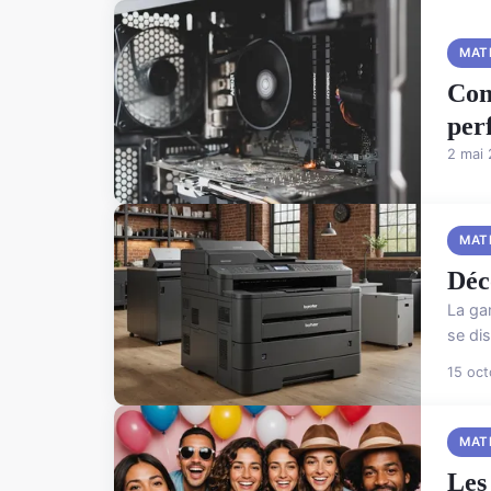
MAT
Com
per
2 mai
MAT
Déc
La ga
se dis
15 oc
MAT
Les