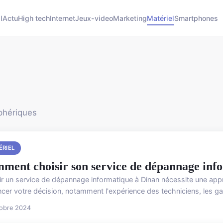
l
Actu
High tech
Internet
Jeux-video
Marketing
Matériel
Smartphones
phériques
ÉRIEL
ment choisir son service de dépannage info
ir un service de dépannage informatique à Dinan nécessite une appr
ncer votre décision, notamment l'expérience des techniciens, les ga
tobre 2024