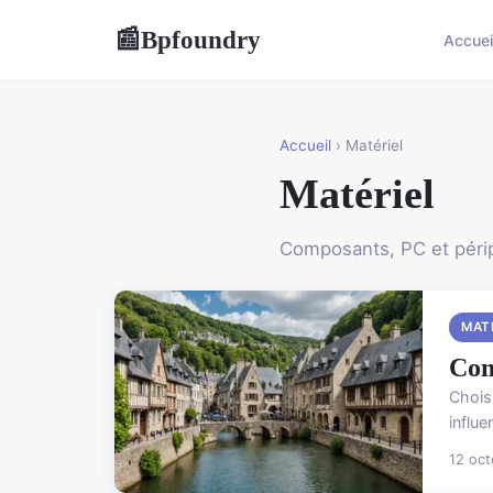
Bpfoundry
📰
Accuei
Accueil
› Matériel
Matériel
Composants, PC et péri
MAT
Com
Chois
influe
12 oc