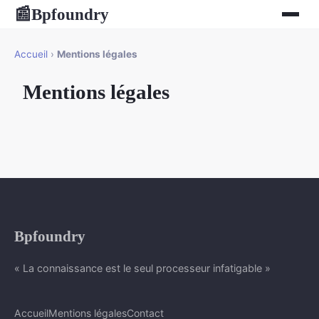
Bpfoundry
📰
Accueil
›
Mentions légales
Mentions légales
Bpfoundry
« La connaissance est le seul processeur infatigable »
Accueil
Mentions légales
Contact