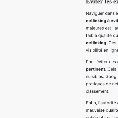
Éviter les e
Naviguer dans l
netlinking à évi
majeures est l'
faible qualité o
netlinking
. Ces
visibilité en lign
Pour éviter ces 
pertinent
. Cela
nuisibles. Googl
pratiques de ne
classement.
Enfin, l'autori
mauvaise qualit
cohérents est es