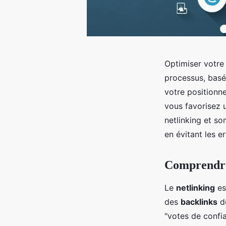
Optimiser votre 
processus, basé 
votre positionne
vous favorisez 
netlinking et so
en évitant les e
Comprendre 
Le
netlinking
es
des
backlinks
de
"votes de confia