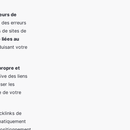
eurs de
 des erreurs
s de sites de
 liées au
duisant votre
 propre et
ive des liens
ser les
e de votre
cklinks de
ématiquement
 positionnement