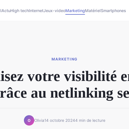
l
Actu
High tech
Internet
Jeux-video
Marketing
Matériel
Smartphones
MARKETING
sez votre visibilité e
râce au netlinking s
Olivia
14 octobre 2024
4 min de lecture
O