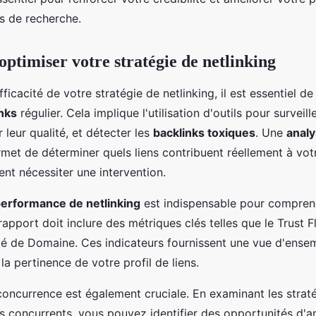
s de recherche.
optimiser votre stratégie de netlinking
efficacité de votre stratégie de netlinking, il est essentiel d
inks
régulier. Cela implique l'utilisation d'outils pour surveille
r leur qualité, et détecter les
backlinks toxiques
. Une
analy
met de déterminer quels liens contribuent réellement à vot
ent nécessiter une intervention.
performance de netlinking
est indispensable pour compren
rapport doit inclure des métriques clés telles que le Trust F
ité de Domaine. Ces indicateurs fournissent une vue d'ense
 la pertinence de votre profil de liens.
 concurrence est également cruciale. En examinant les strat
s concurrents, vous pouvez identifier des opportunités d'a