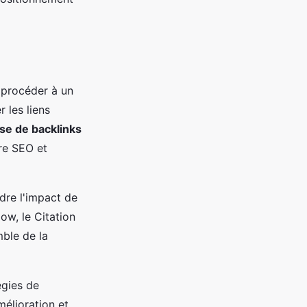
e procéder à un
r les liens
se de backlinks
re SEO et
dre l'impact de
low, le Citation
mble de la
égies de
mélioration et