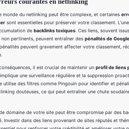
rreurs courantes en netlinking
e monde du netlinking peut être complexe, et certaines
err
ter
sont essentielles pour préserver votre classement. L'une
accumulation de
backlinks toxiques
. Ces liens, souvent issu
u non pertinents, peuvent entraîner des
pénalités de Google
 pénalités peuvent gravement affecter votre classement, ré
e.
conséquences, il est crucial de maintenir un
profil de liens
 implique une surveillance régulière et la suppression proact
e utilise des filtres comme Pingouin pour identifier et pénali
tlinking douteuses, ce qui peut entraîner une chute soudain
té de domaine de votre site peut être compromise par des ba
é. Investir dans des liens provenant de sites réputés et th
sentiel pour renforcer votre crédibilité et améliorer votre