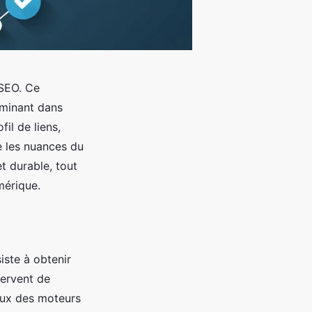
 SEO. Ce
rminant dans
il de liens,
e les nuances du
t durable, tout
mérique.
iste à obtenir
servent de
yeux des moteurs