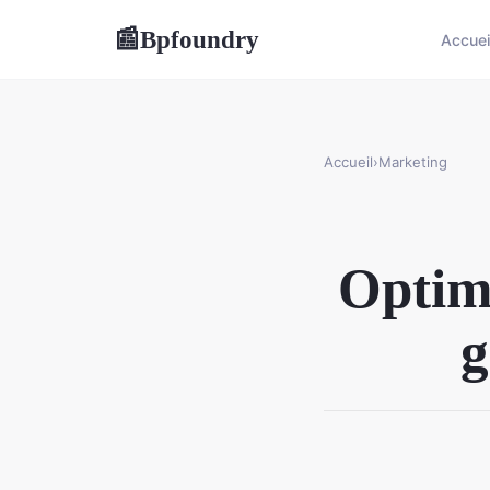
Bpfoundry
📰
Accuei
Accueil
›
Marketing
Optimi
g