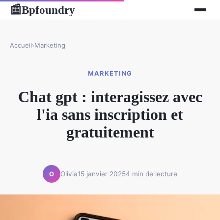
Bpfoundry
📰
Accueil
›
Marketing
MARKETING
Chat gpt : interagissez avec
l'ia sans inscription et
gratuitement
Olivia
15 janvier 2025
4 min de lecture
O