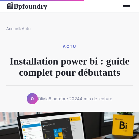
Bpfoundry
📰
Accueil
›
Actu
ACTU
Installation power bi : guide
complet pour débutants
Olivia
8 octobre 2024
4 min de lecture
O