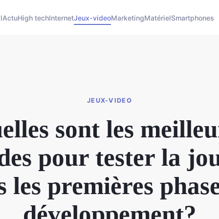
l
Actu
High tech
Internet
Jeux-video
Marketing
Matériel
Smartphones
JEUX-VIDEO
elles sont les meilleu
es pour tester la jou
s les premières phase
développement?