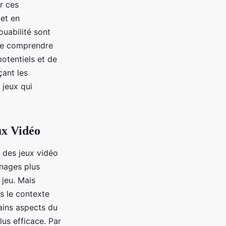
r ces
 et en
ouabilité sont
 de comprendre
otentiels et de
çant les
 jeux qui
ux Vidéo
t des jeux vidéo
nnages plus
 jeu. Mais
ns le contexte
tains aspects du
lus efficace. Par