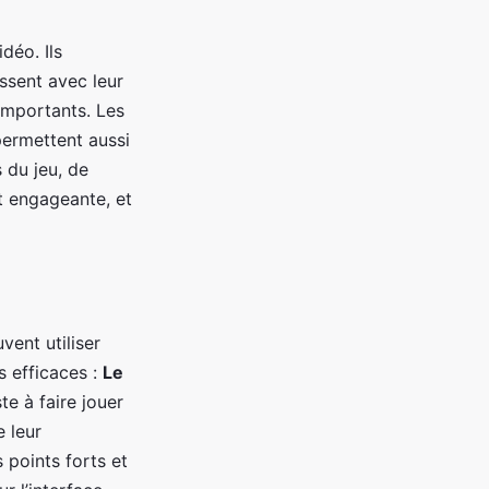
déo. Ils
ssent avec leur
importants. Les
 permettent aussi
 du jeu, de
st engageante, et
vent utiliser
 efficaces :
Le
ste à faire jouer
e leur
 points forts et