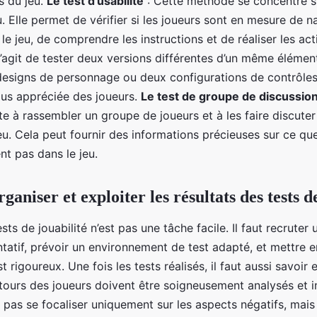
es du jeu.
Le test d’usabilité
: Cette méthode se concentre su
eu. Elle permet de vérifier si les joueurs sont en mesure de n
le jeu, de comprendre les instructions et de réaliser les act
 s’agit de tester deux versions différentes d’un même élémen
esigns de personnage ou deux configurations de contrôles
plus appréciée des joueurs.
Le test de groupe de discussio
 à rassembler un groupe de joueurs et à les faire discuter
u. Cela peut fournir des informations précieuses sur ce que
nt pas dans le jeu.
niser et exploiter les résultats des tests de
sts de jouabilité n’est pas une tâche facile. Il faut recruter
tatif, prévoir un environnement de test adapté, et mettre e
 rigoureux. Une fois les tests réalisés, il faut aussi savoir e
etours des joueurs doivent être soigneusement analysés et in
 pas se focaliser uniquement sur les aspects négatifs, mais