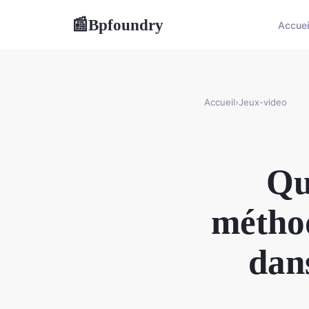
Bpfoundry
📰
Accuei
Accueil
›
Jeux-video
Qu
méthod
dan