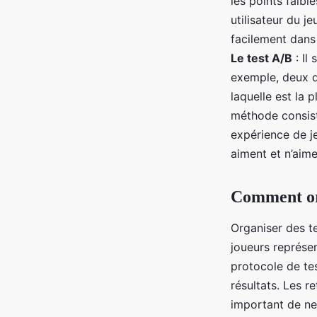
les points faibl
utilisateur du j
facilement dans 
Le test A/B
: Il
exemple, deux d
laquelle est la 
méthode consiste
expérience de je
aiment et n’aime
Comment orga
Organiser des te
joueurs représen
protocole de test
résultats. Les r
important de ne