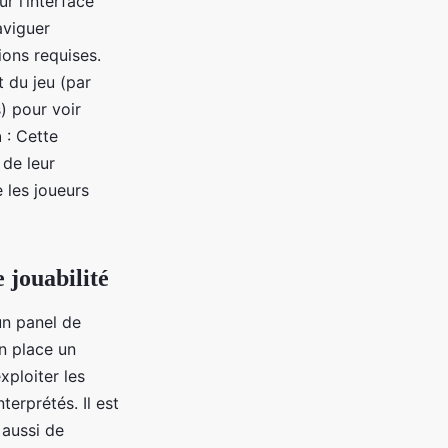
r l’interface
aviguer
ions requises.
t du jeu (par
) pour voir
n
: Cette
 de leur
 les joueurs
 jouabilité
 un panel de
n place un
xploiter les
terprétés. Il est
 aussi de