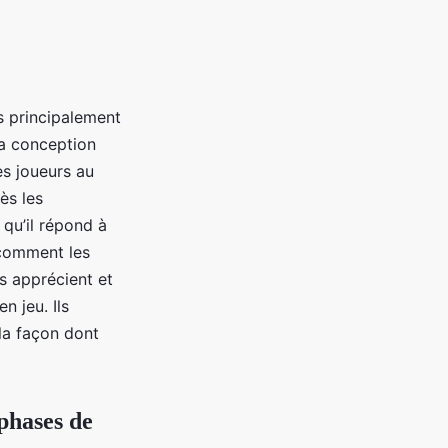
s principalement
La conception
es joueurs au
ès les
qu’il répond à
 comment les
ls apprécient et
n jeu. Ils
la façon dont
 phases de