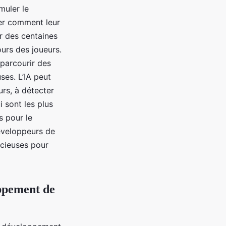
muler le
er comment leur
r des centaines
ours des joueurs.
t parcourir des
ses. L’IA peut
urs, à détecter
 sont les plus
s pour le
développeurs de
écieuses pour
ppement de