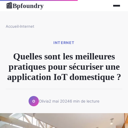
Bpfoundry
📰
Accueil
›
Internet
INTERNET
Quelles sont les meilleures
pratiques pour sécuriser une
application IoT domestique ?
Olivia
2 mai 2024
6 min de lecture
O