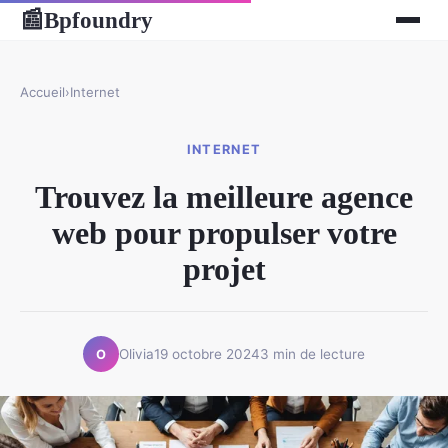
Bpfoundry
📰
Accueil
›
Internet
INTERNET
Trouvez la meilleure agence
web pour propulser votre
projet
Olivia
19 octobre 2024
3 min de lecture
O