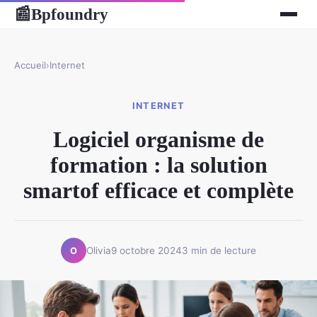
Bpfoundry
📰
Accueil
›
Internet
INTERNET
Logiciel organisme de
formation : la solution
smartof efficace et complète
Olivia
9 octobre 2024
3 min de lecture
O