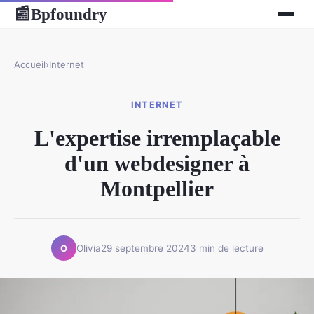
Bpfoundry
📰
Accueil
›
Internet
INTERNET
L'expertise irremplaçable
d'un webdesigner à
Montpellier
Olivia
29 septembre 2024
3 min de lecture
O