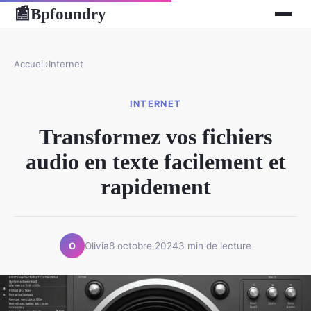
Bpfoundry
📰
Accueil
›
Internet
INTERNET
Transformez vos fichiers
audio en texte facilement et
rapidement
Olivia
8 octobre 2024
3 min de lecture
O